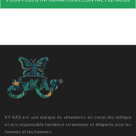
KY-KAS est une marque de vêtements en coton bio ethique
et eco responsable tendance streetwear et élégante pour les
femmes et les hommes.