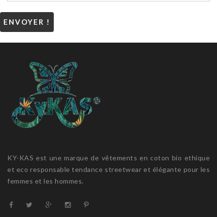
ENVOYER !
KY-KAS est une marque de vêtements en coton bio ethique
et eco responsable tendance streetwear et élégante pour les
femmes et les hommes.