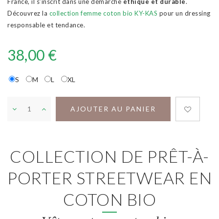
France, il s’inscrit dans une démarche
éthique et durable
.
Découvrez la
collection femme coton bio KY-KAS
pour un dressing
responsable et tendance.
38,00 €
S
M
L
XL
AJOUTER AU PANIER
COLLECTION DE PRÊT-À-
PORTER STREETWEAR EN
COTON BIO