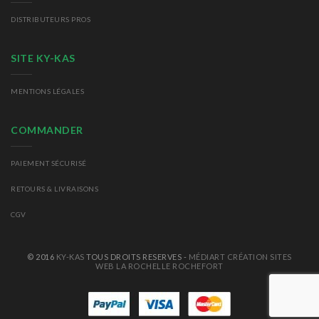
DISTRIBUTEURS PROS
SITE KY-KAS
MENTIONS LÉGALES
COMMANDER
PAIEMENT SÉCURISÉ
RETOURS
& LIVRAISONS
CGV
© 2016
KY-KAS
TOUS DROITS RESERVES -
MÉDIART CRÉATION SITES
WEB LA ROCHELLE ROCHEFORT