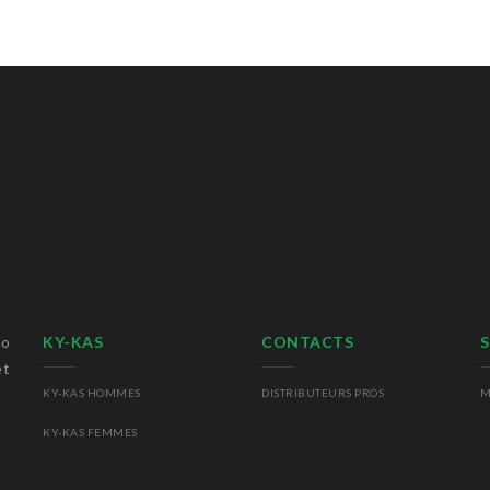
io
KY-KAS
CONTACTS
S
et
KY-KAS HOMMES
DISTRIBUTEURS PROS
M
KY-KAS FEMMES