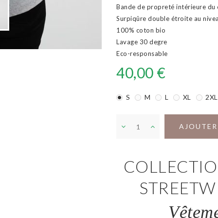
Bande de propreté intérieure du 
Surpiqûre double étroite au nivea
100% coton bio
Lavage 30 degre
Eco-responsable
40,00 €
S
M
L
XL
2XL
AJOUTER
COLLECTIO
STREETW
Vêteme