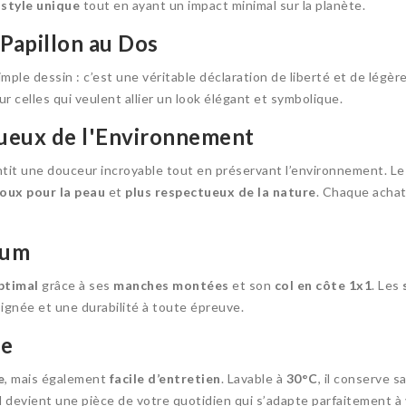
 style unique
tout en ayant un impact minimal sur la planète.
 Papillon au Dos
mple dessin : c’est une véritable déclaration de liberté et de légère
our celles qui veulent allier un look élégant et symbolique.
ueux de l'Environnement
antit une douceur incroyable tout en préservant l’environnement. Le
doux pour la peau
et
plus respectueux de la nature
. Chaque achat
ium
ptimal
grâce à ses
manches montées
et son
col en côte 1x1
. Les
oignée et une durabilité à toute épreuve.
ue
e
, mais également
facile d’entretien
. Lavable à
30°C
, il conserve 
l devient une pièce de votre quotidien qui s’adapte parfaitement à