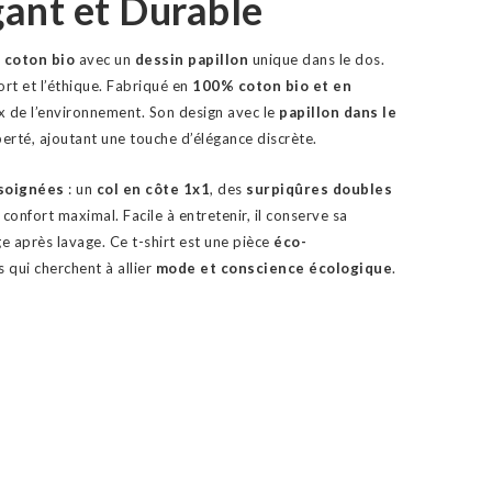
gant et Durable
 coton bio
avec un
dessin papillon
unique dans le dos.
nfort et l’éthique. Fabriqué en
100% coton bio et en
ux de l’environnement. Son design avec le
papillon dans le
berté, ajoutant une touche d’élégance discrète.
 soignées
: un
col en côte 1x1
, des
surpiqûres doubles
 confort maximal. Facile à entretenir, il conserve sa
e après lavage. Ce t-shirt est une pièce
éco-
s qui cherchent à allier
mode et conscience écologique
.