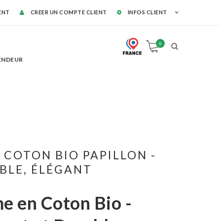
IENT
CREER UN COMPTE CLIENT
INFOS CLIENT
0
ENDEUR
HOMMES
FEMMES
COTON BI
Livraison offerte
 COTON BIO PAPILLON -
BLE, ÉLÉGANT
e en Coton Bio -