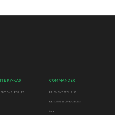
ITE KY-KAS
COMMANDER
ENTIONS LÉGALES
PAIEMENT SÉCURISÉ
RETOURS
& LIVRAISONS
CGV