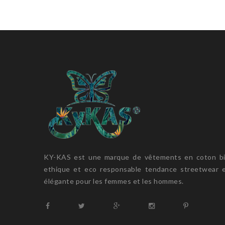
KY-KAS est une marque de vêtements en coton b
ethique et eco responsable tendance streetwear 
élégante pour les femmes et les hommes.