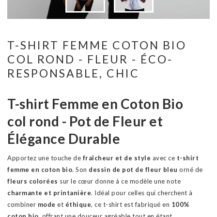
T-SHIRT FEMME COTON BIO
COL ROND - FLEUR - ÉCO-
RESPONSABLE, CHIC
T-shirt Femme en Coton Bio
col rond - Pot de Fleur et
Élégance Durable
Apportez une touche de
fraîcheur et de style
avec ce
t-shirt
femme en coton bio
. Son
dessin de pot de fleur bleu
orné de
fleurs colorées
sur le cœur donne à ce modèle une note
charmante et printanière
. Idéal pour celles qui cherchent à
combiner
mode
et
éthique
, ce t-shirt est fabriqué en
100%
coton bio
, offrant une douceur agréable tout en étant