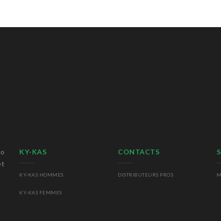
io
KY-KAS
CONTACTS
S
et
KY-KAS HOMMES
DISTRIBUTEURS PROS
M
KY-KAS FEMMES