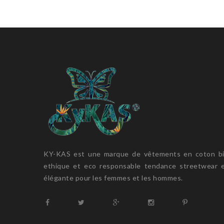
KY-KAS est une marque de vêtements en coton b
ethique et eco responsable tendance streetwear 
élégante pour les femmes et les hommes.