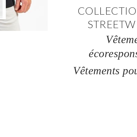
COLLECTIO
STREETW
Vêteme
écorespons
Vêtements po