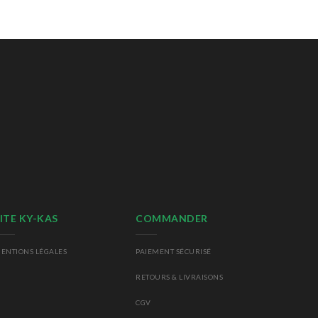
ITE KY-KAS
COMMANDER
ENTIONS LÉGALES
PAIEMENT SÉCURISÉ
RETOURS
& LIVRAISONS
CGV