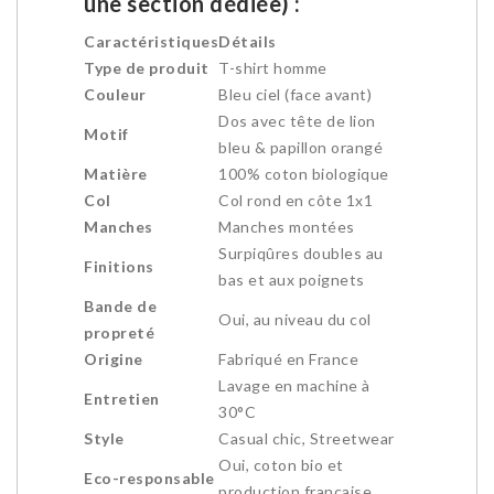
une section dédiée) :
Caractéristiques
Détails
Type de produit
T-shirt homme
Couleur
Bleu ciel (face avant)
Dos avec tête de lion
Motif
bleu & papillon orangé
Matière
100% coton biologique
Col
Col rond en côte 1x1
Manches
Manches montées
Surpiqûres doubles au
Finitions
bas et aux poignets
Bande de
Oui, au niveau du col
propreté
Origine
Fabriqué en France
Lavage en machine à
Entretien
30°C
Style
Casual chic, Streetwear
Oui, coton bio et
Eco-responsable
production française