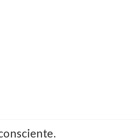
KY-KAS
ACCUEIL
KY-KAS
consciente.