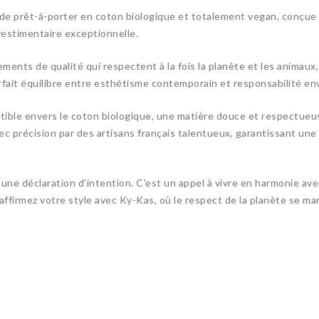
 de prêt-à-porter en coton biologique et totalement vegan, conçue
estimentaire exceptionnelle.
ents de qualité qui respectent à la fois la planète et les animaux
rfait équilibre entre esthétisme contemporain et responsabilité e
tible envers le coton biologique, une matière douce et respectueus
ec précision par des artisans français talentueux, garantissant un
ne déclaration d'intention. C'est un appel à vivre en harmonie avec
irmez votre style avec Ky-Kas, où le respect de la planète se mari